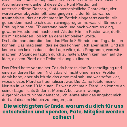
Also nutzen wir dankend diese Zeit. Fünf Pferde, fünf
unterschiedliche Rassen , fünf unterschiedliche Charaktäre, vier
waren zwar abgestumpft, aber gingen mit, der fünfte, war so
traumatisiert, das er nicht mehr im Betrieb eingesetzt wurde. Mit
genau dem machte ich das Trainingsprogramm, was ich für meine
Prüfung brauchte. ER verstand nach und nach worum es ging,
gewann Freude und machte mit. Als der Film im Kasten war, durfte
ich mir überlegen , ob ich an dem Hof bleiben wollte.
Da hatte man aber die Idee, das Pferde 8 Stunden am Tag arbeiten
können. Das mag sein , das sie das können . Ich aber nicht. Und ich
kenne auch keines das in der Lage wäre, das Programm, was wir
machen, 8 Stunden täglich durch zu halten. Dann kam man auf die
Idee, diesem Pferd eine Reibeteiligung zu finden ...
Das Pferd hatte vor meiner Zeit da bereits eine Reitbeteiligung und
einen anderen Namen . Nicht das ich nicht ohne hin ein Problem
damit habe, aber als ich sie das erste mal sah und war sofort klar,
wieso dieses Pferd so traumatisiert war. Die Dame tötete meine
Nerven in keinen 10 Minuten. Es war nicht mein Pferd, ich konnte an
seiner Lage nichts ändern . Meine Arbeit war in wenigen
Augenblicken zunichte gemacht , ich lehnte also das Angebot mich
dort auf diesem Hof ein zu bringen , ab.
Die wichtigsten Gründe, warum du dich für uns
entscheiden und spenden, Pate, Mitglied werden
solltest !