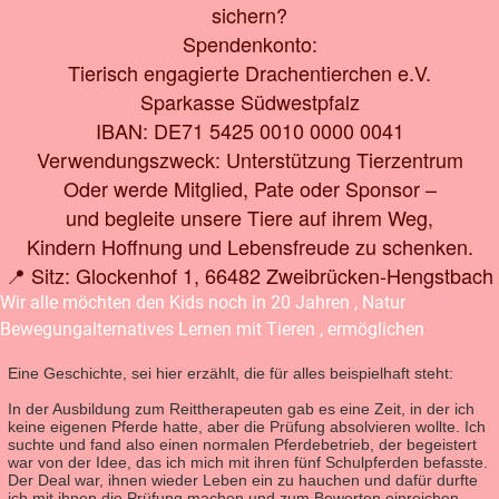
sichern?
Spendenkonto:
Tierisch engagierte Drachentierchen e.V.
Sparkasse Südwestpfalz
IBAN: DE71 5425 0010 0000 0041
Verwendungszweck: Unterstützung Tierzentrum
Oder werde Mitglied, Pate oder Sponsor –
und begleite unsere Tiere auf ihrem Weg,
Kindern Hoffnung und Lebensfreude zu schenken.
📍 Sitz: Glockenhof 1, 66482 Zweibrücken-Hengstbach
Wir alle möchten den Kids noch in 20 Jahren , Natur
Bewegungalternatives Lernen mit Tieren , ermöglichen
Eine Geschichte, sei hier erzählt, die für alles beispielhaft steht:
In der Ausbildung zum Reittherapeuten gab es eine Zeit, in der ich
keine eigenen Pferde hatte, aber die Prüfung absolvieren wollte. Ich
suchte und fand also einen normalen Pferdebetrieb, der begeistert
war von der Idee, das ich mich mit ihren fünf Schulpferden befasste.
Der Deal war, ihnen wieder Leben ein zu hauchen und dafür durfte
ich mit ihnen die Prüfung machen und zum Bewerten einreichen .